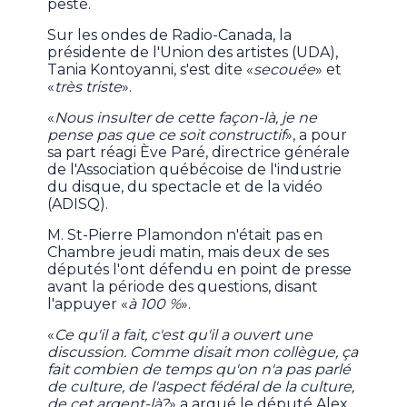
pesté.
Sur les ondes de Radio-Canada, la
présidente de l'Union des artistes (UDA),
Tania Kontoyanni, s'est dite «
secouée
» et
«
très triste
».
«
Nous insulter de cette façon-là, je ne
pense pas que ce soit constructif
», a pour
sa part réagi Ève Paré, directrice générale
de l'Association québécoise de l'industrie
du disque, du spectacle et de la vidéo
(ADISQ).
M. St-Pierre Plamondon n'était pas en
Chambre jeudi matin, mais deux de ses
députés l'ont défendu en point de presse
avant la période des questions, disant
l'appuyer «
à 100 %
».
«
Ce qu'il a fait, c'est qu'il a ouvert une
discussion. Comme disait mon collègue, ça
fait combien de temps qu'on n'a pas parlé
de culture, de l'aspect fédéral de la culture,
de cet argent-là?
» a argué le député Alex