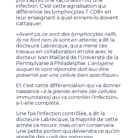
jours après une vaccination ou une
infection. C'est cette signalisation qui
différencie les lymphocytes-T CD8+ en
leur enseignant à quel ennemi ils doivent
s'attaquer.
«
Avant ça, ce sont des lymphocytes naïfs,
ils ne font rien, ils sont en attente,
a dit la
docteure Labrecque, qui a mené ces
travaux en collaboration étroite avec le
docteur Ivan Maillard de l'Université de la
Pennsylvanie à Philadelphie.
L'antigène
auquel ils vont répondre doit leur être
présenté par une cellule bien spécifique
.»
Et c'est cette différenciation qui va donner
naissance «
à la grande armée (de cellules
immunitaires) qui va contrôler l'infection
»,
a-t-elle complété.
Une fois l'infection contrôlée, a dit la
docteure Labrecque, la majorité de cette
armée va mourir, mais on en conservera
une petite portion qui deviendra ce qu'on
appelle des «
cellules mémoire
».