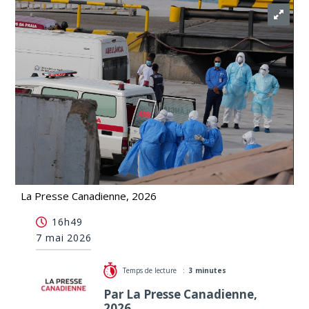
La Presse Canadienne, 2026
Ce qu'il faut savoir sur les hantavirus et leurs
16h49
conséquences
7 mai 2026
Temps de lecture :
3 minutes
Par La Presse Canadienne,
2026