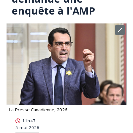
enquête à l'AMP
La Presse Canadienne, 2026
Dossier santé numérique: l'opposition libérale
11h47
demande une enquête à l'AMP
5 mai 2026