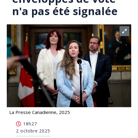
n'a pas été signalée
La Presse Canadienne, 2025
Élection dans Terrebonne: une erreur sur les
18h27
enveloppes de vote n'a pas été signalée
2 octobre 2025