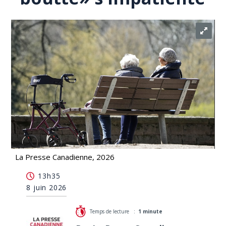
La Presse Canadienne, 2026
Financement des organismes: le «Communautaire
13h35
à boutte» s'impatiente
8 juin 2026
Temps de lecture :
1 minute