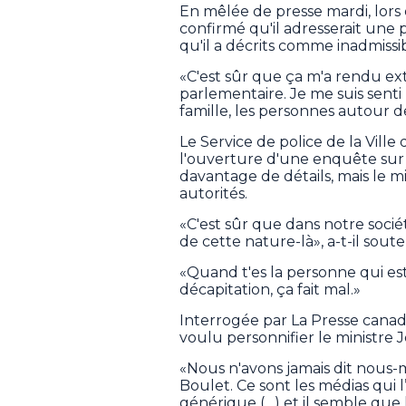
En mêlée de presse mardi, lors 
confirmé qu'il adresserait une 
qu'il a décrits comme inadmissib
«C'est sûr que ça m'a rendu ext
parlementaire. Je me suis sent
famille, les personnes autour d
Le Service de police de la Vill
l'ouverture d'une enquête sur
davantage de détails, mais le mi
autorités.
«C'est sûr que dans notre soc
de cette nature-là», a-t-il sout
«Quand t'es la personne qui est
décapitation, ça fait mal.»
Interrogée par La Presse canadie
voulu personnifier le ministre 
«Nous n'avons jamais dit nous-m
Boulet. Ce sont les médias qui l
générique (…) et il semble que le