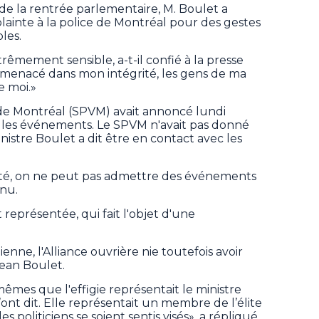
de la rentrée parlementaire, M. Boulet a
plainte à la police de Montréal pour des gestes
les.
rêmement sensible, a-t-il confié à la presse
i menacé dans mon intégrité, les gens de ma
e moi.»
e de Montréal (SPVM) avait annoncé lundi
 les événements. Le SPVM n'avait pas donné
nistre Boulet a dit être en contact avec les
iété, on ne peut pas admettre des événements
enu.
 représentée, qui fait l'objet d'une
nne, l'Alliance ouvrière nie toutefois avoir
Jean Boulet.
êmes que l'effigie représentait le ministre
’ont dit. Elle représentait un membre de l’élite
s politiciens se soient sentis visés», a répliqué