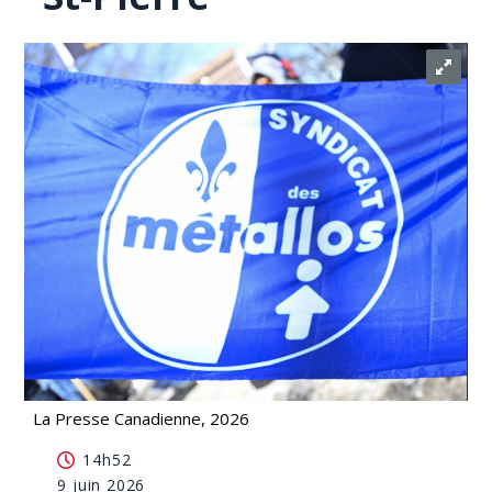
La Presse Canadienne, 2026
Mandat de grève à la mine Tio, de Rio Tinto Fer et
14h52
Titane, à Havre St-Pierre
9 juin 2026