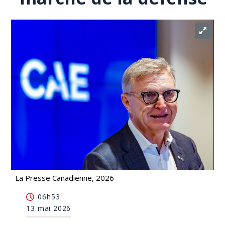
La Presse Canadienne, 2026
Marc Parent devient l'émissaire spécial de Québec
06h53
pour le marché de la défense
13 mai 2026