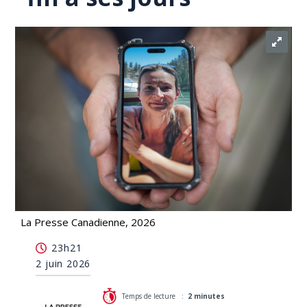
La Presse Canadienne, 2026
Meurtre en C.-B.: un suspect a déclaré avoir tenté
23h21
de mettre fin à ses jours
2 juin 2026
Temps de lecture :
2 minutes