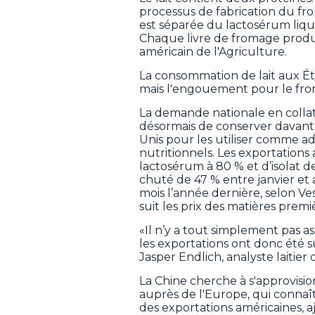
processus de fabrication du from
est séparée du lactosérum liqu
Chaque livre de fromage produi
américain de l'Agriculture.
La consommation de lait aux Éta
mais l'engouement pour le froma
La demande nationale en collat
désormais de conserver davant
Unis pour les utiliser comme a
nutritionnels. Les exportation
lactosérum à 80 % et d’isolat d
chuté de 47 % entre janvier et
mois l’année dernière, selon V
suit les prix des matières premi
«Il n’y a tout simplement pas as
les exportations ont donc été 
Jasper Endlich, analyste laitier
La Chine cherche à s'approvis
auprès de l'Europe, qui connaît 
des exportations américaines, a