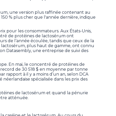
érum, une version plus raffinée contenant au
 150 % plus cher que l'année dernière, indique
rix pour les consommateurs. Aux États-Unis,
ntré de protéines de lactosérum ont
rs de l’année écoulée, tandis que ceux de la
de lactosérum, plus haut de gamme, ont connu
on Datasembly, une entreprise de suivi des
rope. En mai, le concentré de protéines de
n record de 30 518 $ en moyenne par tonne
ar rapport à il y a moins d’un an, selon DCA
é néerlandaise spécialisée dans les prix des
protéines de lactosérum et quand la pénurie
être atténuée.
: la caséine et le lactosérum. Au cours du