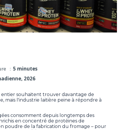
dre à la demande de produits riches en protéines
ure :
5 minutes
nadienne, 2026
ntier souhaitent trouver davantage de
mais l'industrie laitière peine à répondre à
 âgées consomment depuis longtemps des
enrichis en concentré de protéines de
n poudre de la fabrication du fromage – pour