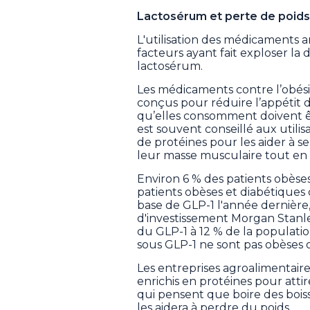
Lactosérum et perte de poids
L'utilisation des médicaments a
facteurs ayant fait exploser l
lactosérum.
Les médicaments contre l’obés
conçus pour réduire l’appétit 
qu’elles consomment doivent êtr
est souvent conseillé aux uti
de protéines pour les aider à se
leur masse musculaire tout en
Environ 6 % des patients obèses
patients obèses et diabétiques
base de GLP-1 l'année dernière
d'investissement Morgan Stanley
du GLP-1 à 12 % de la populatio
sous GLP-1 ne sont pas obèses 
Les entreprises agroalimentair
enrichis en protéines pour att
qui pensent que boire des boi
les aidera à perdre du poids.