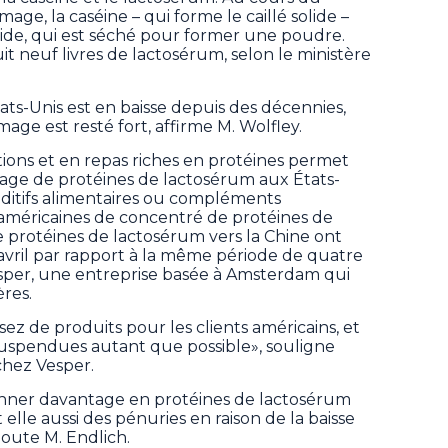
age, la caséine – qui forme le caillé solide –
ide, qui est séché pour former une poudre.
t neuf livres de lactosérum, selon le ministère
ts-Unis est en baisse depuis des décennies,
ge est resté fort, affirme M. Wolfley.
ions et en repas riches en protéines permet
age de protéines de lactosérum aux États-
dditifs alimentaires ou compléments
s américaines de concentré de protéines de
e protéines de lactosérum vers la Chine ont
 avril par rapport à la même période de quatre
esper, une entreprise basée à Amsterdam qui
ères.
sez de produits pour les clients américains, et
suspendues autant que possible», souligne
 chez Vesper.
ionner davantage en protéines de lactosérum
elle aussi des pénuries en raison de la baisse
joute M. Endlich.