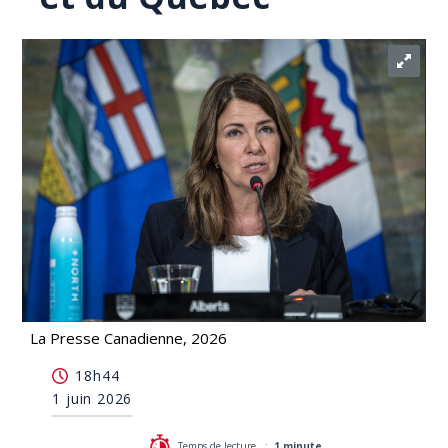
La Presse Canadienne, 2026
Rencontre prochaine entre les premières
18h44
ministres de l'Alberta et du Québec
1 juin 2026
Temps de lecture :
1 minute