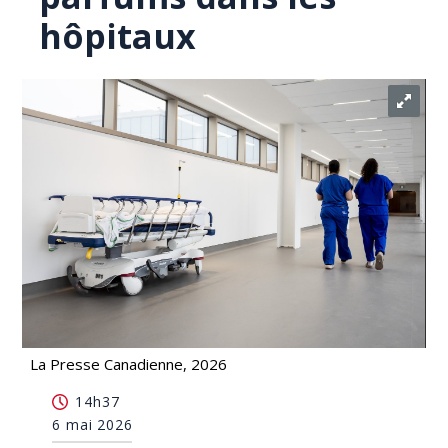
hôpitaux
La Presse Canadienne, 2026
SCM: des groupes demandent d'interdire les
14h37
parfums dans les hôpitaux
6 mai 2026