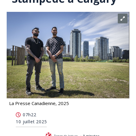
La Presse Canadienne, 2025
Un festival de musique sud-asiatique pendant le
07h22
Stampede à Calgary
10 juillet 2025
Temps de lecture :
3 minutes