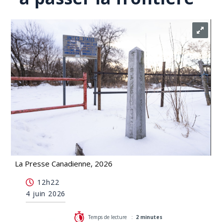
La Presse Canadienne, 2026
Un membre de la GRC aurait aidé un membre de
12h22
sa famille à passer la frontière
4 juin 2026
Temps de lecture :
2 minutes