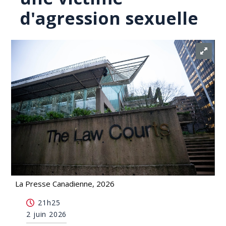
d'agression sexuelle
La Presse Canadienne, 2026
Une cour de Colombie-Britannique accorde 210
21h25
000 $ à une victime d'agression sexuelle
2 juin 2026