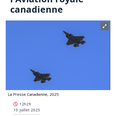
canadienne
La Presse Canadienne, 2025
Une Québécoise devient la première femme à
12h29
diriger l'Aviation royale canadienne
10 juillet 2025