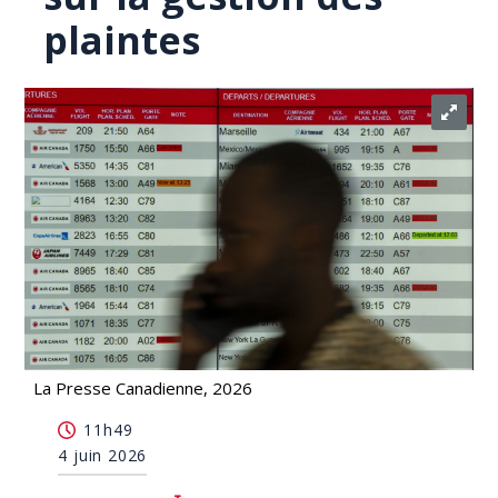
plaintes
La Presse Canadienne, 2026
Vols perturbés: des consultations publiques
11h49
réclamées sur la gestion des plaintes
4 juin 2026