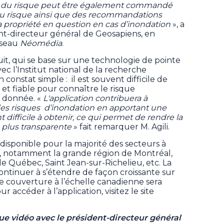
lé du risque peut être également commandé
é du risque ainsi que des recommandations
a propriété en question en cas d’inondation
», a
nt-directeur général de Geosapiens, en
éseau
Néomédia
.
t, qui se base sur une technologie de pointe
c l’Institut national de la recherche
n constat simple : il est souvent difficile de
et fiable pour connaître le risque
 donnée. «
L'application contribuera à
es risques d’inondation en apportant une
difficile à obtenir, ce qui permet de rendre la
 plus transparente
» fait remarquer M. Agili.
isponible pour la majorité des secteurs à
, notamment la grande région de Montréal,
de Québec, Saint Jean-sur-Richelieu, etc. La
ntinuer à s’étendre de façon croissante sur
 couverture à l’échelle canadienne sera
 accéder à l’application, visitez le site
vue vidéo avec le président-directeur général