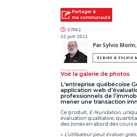
Partager à
ma communauté
07h02
22 juin 2022
Par Sylvio Morin,
ÉCRIRE À SYLVIO
Voir la galerie de photos
L'entreprise québécoise G
application web d’évaluati
professionnels de l’immobili
mener une transaction immo
Ce produit,
E-Nundation
, uniq
évaluation qualitative, quantit
des zones en abord des cours e
«
L’utilisateur peut évaluer gra