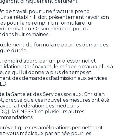
 jugeront cliniquement pertinent.
êt de travail pour une fracture prend
 se rétablir. Il doit présentement revoir son
es pour faire remplir un formulaire lui
ndemnisation. Or son médecin pourra
r dans huit semaines.
doublement du formulaire pour les demandes
ngue durée.
 rempli d’abord par un professionnel et
lidation. Dorénavant, le médecin n'aura plus à
e, ce qui lui donnera plus de temps et
ement des demandes d'admission aux services
LD.
la Santé et des Services sociaux, Christian
et, précise que ces nouvelles mesures ont été
n avec la Fédération des médecins
Q), la CNESST et plusieurs autres
commandations.
évoit que ces améliorations permettront
dez-vous médicaux par année pour les