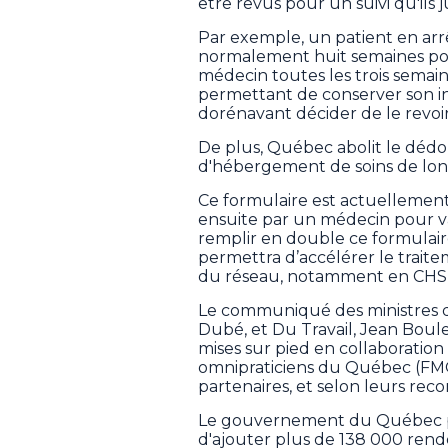
être revus pour un suivi qu'ils
Par exemple, un patient en arr
normalement huit semaines pour
médecin toutes les trois semain
permettant de conserver son i
dorénavant décider de le revoi
De plus, Québec abolit le dé
d'hébergement de soins de lo
Ce formulaire est actuellement
ensuite par un médecin pour va
remplir en double ce formulair
permettra d’accélérer le trait
du réseau, notamment en CHS
Le communiqué des ministres de 
Dubé, et Du Travail, Jean Boul
mises sur pied en collaboratio
omnipraticiens du Québec (FMO
partenaires, et selon leurs re
Le gouvernement du Québec pr
d'ajouter plus de 138 000 ren