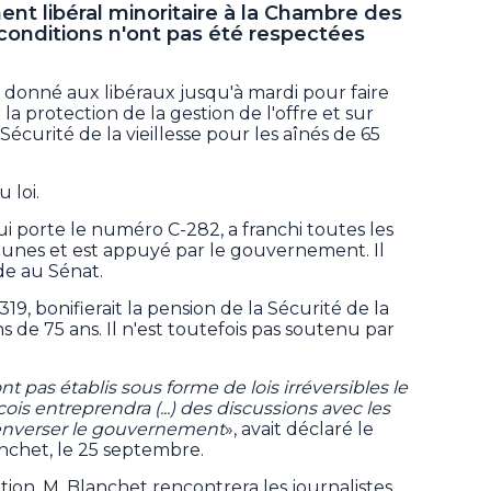
ent libéral minoritaire à la Chambre des
onditions n'ont pas été respectées
t donné aux libéraux jusqu'à mardi pour faire
 la protection de la gestion de l'offre et sur
écurité de la vieillesse pour les aînés de 65
u loi.
 qui porte le numéro C-282, a franchi toutes les
nes et est appuyé par le gouvernement. Il
de au Sénat.
19, bonifierait la pension de la Sécurité de la
ns de 75 ans. Il n'est toutefois pas soutenu par
nt pas établis sous forme de lois irréversibles le
is entreprendra (...) des discussions avec les
renverser le gouvernement
», avait déclaré le
anchet, le 25 septembre.
uation, M. Blanchet rencontrera les journalistes