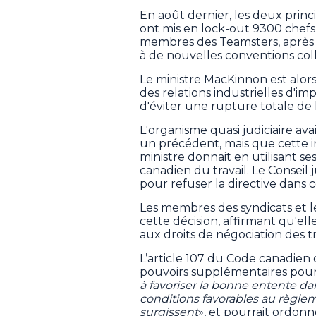
En août dernier, les deux princ
ont mis en lock-out 9300 chefs
membres des Teamsters, après d
à de nouvelles conventions coll
Le ministre MacKinnon est alor
des relations industrielles d'i
d'éviter une rupture totale de
L'organisme quasi judiciaire av
un précédent, mais que cette i
ministre donnait en utilisant ses
canadien du travail. Le Consei
pour refuser la directive dans c
Les membres des syndicats et le
cette décision, affirmant qu'ell
aux droits de négociation des tr
L’article 107 du Code canadien 
pouvoirs supplémentaires pour
à favoriser la bonne entente dan
conditions favorables au règle
surgissent
», et pourrait ordonn