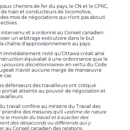
ipaux chemins de fer du pays, le CN et le CPKC,
 de train et conducteurs de locomotive,
es mois de négociations qui n'ont pas abouti
ectives.
s intervenu et a ordonné au Conseil canadien
mposer un arbitrage exécutoire dans le but
 la chaîne d'approvisionnement au pays.
ait immédiatement noté qu'Ottawa créait ainsi
nstruction équivalait à une ordonnance que le
 «
pouvoirs discrétionnaires
» en vertu du Code
l jugeait n'avoir aucune marge de manœuvre
e cas.
s défenseurs des travailleurs ont critiqué
e portait atteinte au pouvoir de négociation et
availleurs.
du travail confère au ministre du Travail des
 prendre des mesures qu'il «
estime de nature
s le monde du travail et à susciter des
ment des désaccords ou différends qui y
er au Conseil canadien des relations