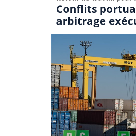
Conflits portu
arbitrage exéc