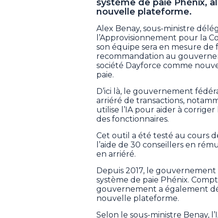
système de paie Phénix, alo
nouvelle plateforme.
Alex Benay, sous-ministre délé
l’Approvisionnement pour la Co
son équipe sera en mesure de fai
recommandation au gouverneme
société Dayforce comme nouve
paie.
D’ici là, le gouvernement fédér
arriéré de transactions, notamme
utilise l’IA pour aider à corrige
des fonctionnaires.
Cet outil a été testé au cours d
l’aide de 30 conseillers en rému
en arriéré.
Depuis 2017, le gouvernement a
système de paie Phénix. Compte 
gouvernement a également dép
nouvelle plateforme.
Selon le sous-ministre Benay, l’