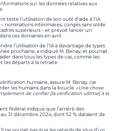
 informations sur les données relatives aux
e.
teste l’utilisation de son outil d’aide à l’IA
s – nominations intérimaires, congés sans solde
cadres supérieurs – et prévoit lancer un
dans ces domaines en avril.
re l’utilisation de l’IA à davantage de types
nnée prochaine, a indiqué M. Benay, et pourrait
aider dans tous les types de cas, comme les
t les départs à la retraite.
 vérification humaine, assure M. Benay, car
rder les humains dans la boucle. «
Une chose
mplement de confier [la vérification ultime] à la
nt fédéral indique que l’arriéré des
00 au 31 décembre 2024, dont 52 % dataient de
l ne voulait pas que les retards de plus d’un