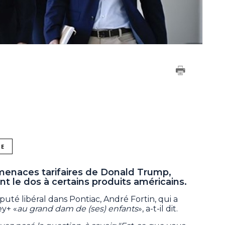
NE
 menaces tarifaires de Donald Trump,
t le dos à certains produits américains.
éputé libéral dans Pontiac, André Fortin, qui a
ey+ «
au grand dam de (ses) enfants
», a-t-il dit.