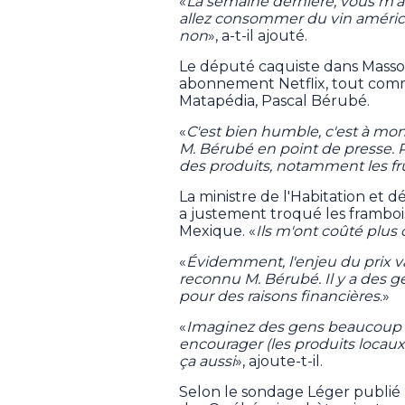
«
La semaine dernière, vous m'av
allez consommer du vin américai
non
», a-t-il ajouté.
Le député caquiste dans Masso
abonnement Netflix, tout comme
Matapédia, Pascal Bérubé.
«
C'est bien humble, c'est à mon 
M. Bérubé en point de presse. Pui
des produits, notamment les fru
La ministre de l'Habitation et
a justement troqué les framboi
Mexique. «
Ils m'ont coûté plus c
«
Évidemment, l'enjeu du prix va,
reconnu M. Bérubé. Il y a des 
pour des raisons financières
.»
«
Imaginez des gens beaucoup plus
encourager (les produits locaux), 
ça aussi
», ajoute-t-il.
Selon le sondage Léger publié