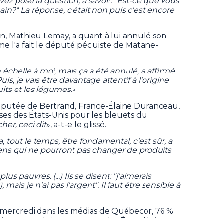
ez posé la question, à savoir: "Est-ce que vous
n?" La réponse, c'était non puis c'est encore
n, Mathieu Lemay, a quant à lui annulé son
 l'a fait le député péquiste de Matane-
échelle à moi, mais ça a été annulé, a affirmé
s, je vais être davantage attentif à l'origine
its et les légumes.
»
 députée de Bertrand, France-Élaine Duranceau,
ses des États-Unis pour les bleuets du
her, ceci dit
», a-t-elle glissé.
 tout le temps, être fondamental, c'est sûr, a
gens qui ne pourront pas changer de produits
 pauvres. (...) Ils se disent: "j'aimerais
mais je n'ai pas l'argent". Il faut être sensible à
 mercredi dans les médias de Québecor, 76 %