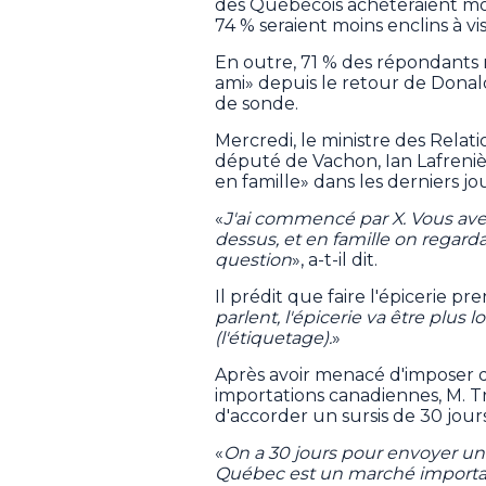
des Québécois achèteraient moi
74 % seraient moins enclins à vis
En outre, 71 % des répondants 
ami» depuis le retour de Dona
de sonde.
Mercredi, le ministre des Relati
député de Vachon, Ian Lafrenière
en famille» dans les derniers jou
«
J'ai commencé par X. Vous avez 
dessus, et en famille on regarda
question
», a-t-il dit.
Il prédit que faire l'épicerie p
parlent, l'épicerie va être plus
(l'étiquetage).
»
Après avoir menacé d'imposer de
importations canadiennes, M. T
d'accorder un sursis de 30 jour
«
On a 30 jours pour envoyer un 
Québec est un marché important