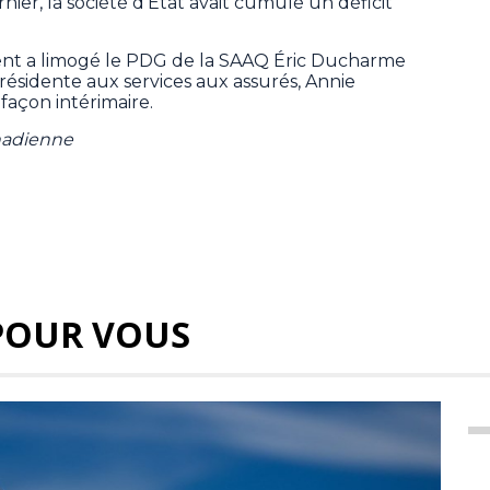
er, la société d’État avait cumulé un déficit
t a limogé le PDG de la SAAQ Éric Ducharme
-présidente aux services aux assurés, Annie
façon intérimaire.
nadienne
POUR VOUS