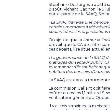
Stéphanie Desforges a quitté se
8 août, Richard Gagnon, le 9 juil
porte-parole de la SAAQ, Simon-
«
La SAAQ traverse une période 
certains membres à réévaluer 
courant dans les organisations 
On ajoute que la
Loi sur la So
prévoit que le CA doit être 
ces départs, il se situe actuell
«
La gouvernance de la SAAQ de
pratiques du secteur public. (.
leur mandat s’ils souhaitent qui
habituel des conseils d’adminis
La SAAQ est dans la tourmente 
La commission Gallant doit faire
coûter au moins 1,1 milliard $, s
Vérificateur général du Québe
Il y a trois semaines, la ministr