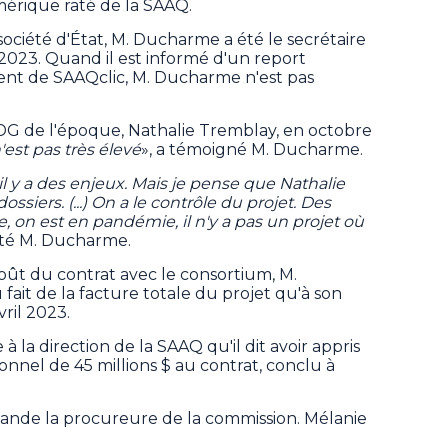
mérique raté de la SAAQ.
société d'État, M. Ducharme a été le secrétaire
2023. Quand il est informé d'un report
ent de SAAQclic, M. Ducharme n'est pas
DG de l'époque, Nathalie Tremblay, en octobre
'est pas très élevé
», a témoigné M. Ducharme.
 il y a des enjeux. Mais je pense que Nathalie
ssiers. (...) On a le contrôle du projet. Des
, on est en pandémie, il n'y a pas un projet où
laté M. Ducharme.
coût du contrat avec le consortium, M.
fait de la facture totale du projet qu'à son
ril 2023.
 à la direction de la SAAQ qu'il dit avoir appris
onnel de 45 millions $ au contrat, conclu à
mande la procureure de la commission. Mélanie