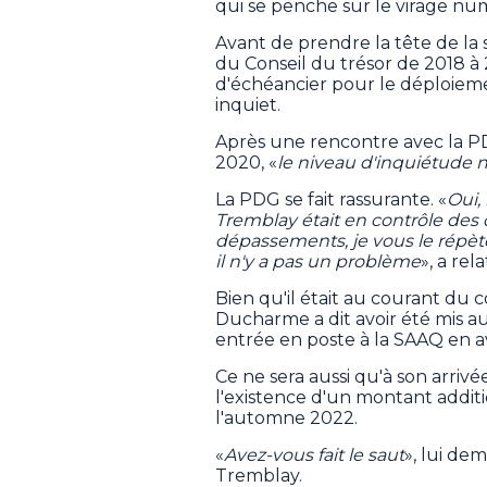
qui se penche sur le virage nu
Avant de prendre la tête de la 
du Conseil du trésor de 2018 à 
d'échéancier pour le déploiem
inquiet.
Après une rencontre avec la P
2020, «
le niveau d'inquiétude n
La PDG se fait rassurante. «
Oui,
Tremblay était en contrôle des do
dépassements, je vous le répète
il n'y a pas un problème
», a re
Bien qu'il était au courant du 
Ducharme a dit avoir été mis au 
entrée en poste à la SAAQ en av
Ce ne sera aussi qu'à son arrivée
l'existence d'un montant additi
l'automne 2022.
«
Avez-vous fait le saut
», lui de
Tremblay.