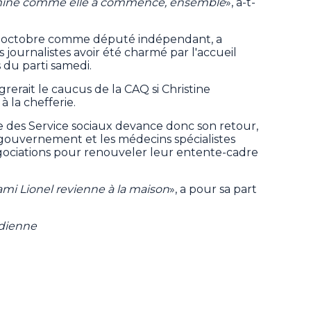
ermine comme elle a commencé, ensemble
», a-t-
is octobre comme député indépendant, a
journalistes avoir été charmé par l'accueil
s du parti samedi.
tègrerait le caucus de la CAQ si Christine
 la chefferie.
e des Service sociaux devance donc son retour,
e gouvernement et les médecins spécialistes
négociations pour renouveler leur entente-cadre
ami Lionel revienne à la maison
», a pour sa part
adienne