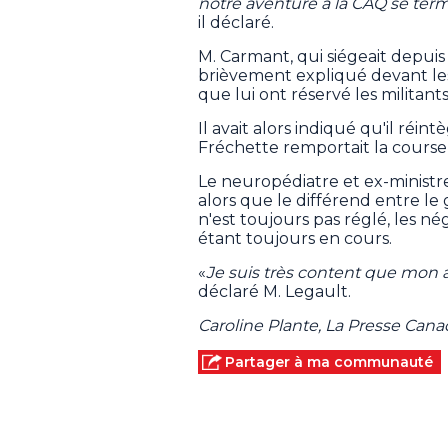
notre aventure à la CAQ se t
il déclaré.
M. Carmant, qui siégeait depu
brièvement expliqué devant les 
que lui ont réservé les militant
Il avait alors indiqué qu'il réin
Fréchette remportait la course à
Le neuropédiatre et ex-ministr
alors que le différend entre l
n'est toujours pas réglé, les 
étant toujours en cours.
«
Je suis très content que mon 
déclaré M. Legault.
Caroline Plante, La Presse Can
Partager à ma communauté