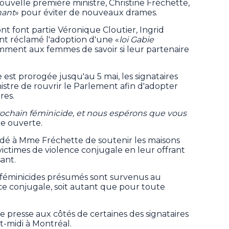
ouvelle première ministre, Christine Fréchette,
nant
» pour éviter de nouveaux drames.
nt font partie Véronique Cloutier, Ingrid
nt réclamé l'adoption d'une «
loi Gabie
amment aux femmes de savoir si leur partenaire
 est prorogée jusqu'au 5 mai, les signataires
stre de rouvrir le Parlement afin d'adopter
res.
rochain féminicide, et nous espérons que vous
tre ouverte.
ndé à Mme Fréchette de soutenir les maisons
times de violence conjugale en leur offrant
ant.
 féminicides présumés sont survenus au
e conjugale, soit autant que pour toute
 presse aux côtés de certaines des signataires
t-midi à Montréal.