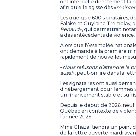
ont interpellé directement la n
afin qu'elle agisse dès «
mainte
Les quelque 600 signataires, do
Falaise et Guylaine Tremblay, o
Renaud
», qui permettrait not
a des antécédents de violence.
Alors que l'Assemblée nationale
ont demandé à la première mini
rapidement de nouvelles mesu
«
Nous refusons d’attendre le p
aussi
», peut-on lire dans la let
Les signataires ont aussi dema
d’hébergement pour femmes vic
un financement stable et suffis
Depuis le début de 2026, neuf
Québec en contexte de violenc
l’année 2025.
Mme Ghazal tiendra un point de
de la lettre ouverte mardi avan