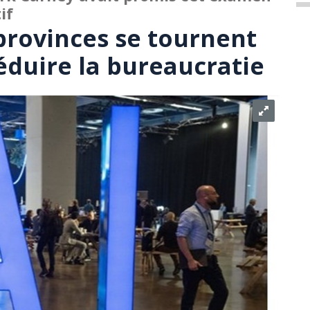
if
provinces se tournent
réduire la bureaucratie