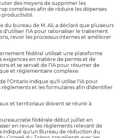
scuter des moyens de supprimer les
rop complexes afin de réduire les dépenses
a productivité.
du bureau de M. Ali, a déclaré que plusieurs
d'utiliser l'IA pour rationaliser le traitement
ns, revoir les processus internes et améliorer
ernement fédéral utilisait une plateforme
s exigences en matière de permis et de
tions et se servait de l'IA pour résumer de
dique et réglementaire complexe.
l'Ontario indique qu'il utilise l'IA pour
es règlements et les formulaires afin d'identifier
aux et territoriaux doivent se réunir à
bureaucratie fédérale début juillet en
sser en revue les règlements relevant de
re a indiqué qu'un Bureau de réduction du
u Conseil du Trésor, travaillerait avec les