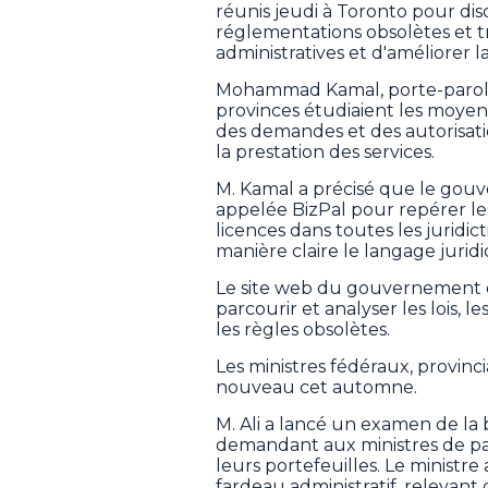
réunis jeudi à Toronto pour di
réglementations obsolètes et t
administratives et d'améliorer l
Mohammad Kamal, porte-parole 
provinces étudiaient les moyens 
des demandes et des autorisatio
la prestation des services.
M. Kamal a précisé que le gouv
appelée BizPal pour repérer le
licences dans toutes les juridic
manière claire le langage juri
Le site web du gouvernement de 
parcourir et analyser les lois, l
les règles obsolètes.
Les ministres fédéraux, provinci
nouveau cet automne.
M. Ali a lancé un examen de la 
demandant aux ministres de pa
leurs portefeuilles. Le minist
fardeau administratif, relevant d