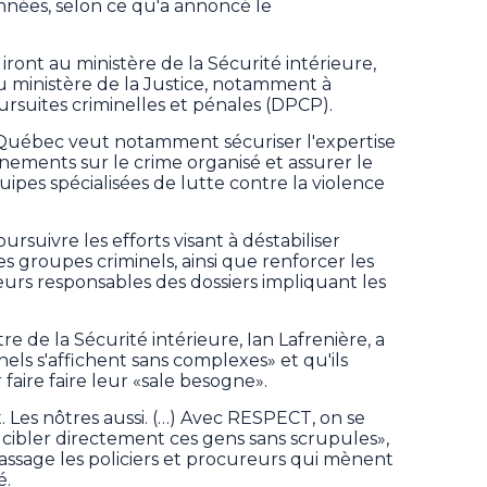
nnées, selon ce qu'a annoncé le
iront au ministère de la Sécurité intérieure,
 au ministère de la Justice, notamment à
ursuites criminelles et pénales (DPCP).
 Québec veut notamment sécuriser l'expertise
nements sur le crime organisé et assurer le
ipes spécialisées de lutte contre la violence
suivre les efforts visant à déstabiliser
des groupes criminels, ainsi que renforcer les
eurs responsables des dossiers impliquant les
 de la Sécurité intérieure, Ian Lafrenière, a
els s'affichent sans complexes» et qu'ils
faire faire leur «sale besogne».
. Les nôtres aussi. (…) Avec RESPECT, on se
ibler directement ces gens sans scrupules»,
u passage les policiers et procureurs qui mènent
é.