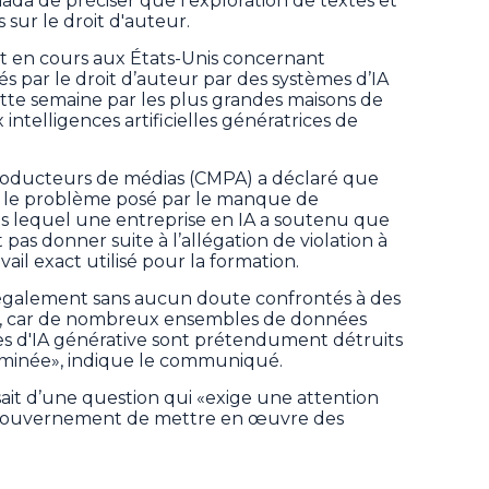
ada de préciser que l'exploration de textes et
 sur le droit d'auteur.
 en cours aux États-Unis concernant
gés par le droit d’auteur par des systèmes d’IA
tte semaine par les plus grandes maisons de
telligences artificielles génératrices de
producteurs de médias (CMPA) a déclaré que
rent le problème posé par le manque de
ns lequel une entreprise en IA a soutenu que
t pas donner suite à l’allégation de violation à
vail exact utilisé pour la formation.
nt également sans aucun doute confrontés à des
s, car de nombreux ensembles de données
mes d'IA générative sont prétendument détruits
terminée», indique le communiqué.
ssait d’une question qui «exige une attention
gouvernement de mettre en œuvre des