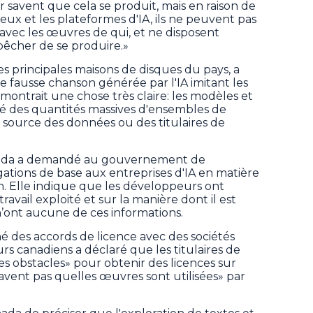
ur savent que cela se produit, mais en raison de
eux et les plateformes d'IA, ils ne peuvent pas
 avec les œuvres de qui, et ne disposent
êcher de se produire.»
s principales maisons de disques du pays, a
e fausse chanson générée par l'IA imitant les
ontrait une chose très claire: les modèles et
éré des quantités massives d'ensembles de
 source des données ou des titulaires de
anada a demandé au gouvernement de
tions de base aux entreprises d'IA en matière
n. Elle indique que les développeurs ont
ravail exploité et sur la manière dont il est
 n’ont aucune de ces informations.
né des accords de licence avec des sociétés
eurs canadiens a déclaré que les titulaires de
s obstacles» pour obtenir des licences sur
avent pas quelles œuvres sont utilisées» par