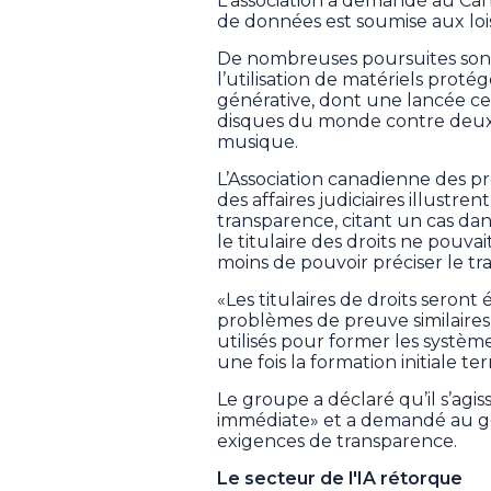
L'association a demandé au Can
de données est soumise aux lois
De nombreuses poursuites sont
l’utilisation de matériels proté
générative, dont une lancée ce
disques du monde contre deux in
musique.
L’Association canadienne des 
des affaires judiciaires illust
transparence, citant un cas da
le titulaire des droits ne pouvai
moins de pouvoir préciser le tra
«Les titulaires de droits sero
problèmes de preuve similaire
utilisés pour former les systè
une fois la formation initiale 
Le groupe a déclaré qu’il s’agi
immédiate» et a demandé au 
exigences de transparence.
Le secteur de l'IA rétorque