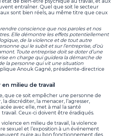
’état de bien-être psychique au travail, et aux
vent entraîner. Quel que soit le secteur
ciaux sont bien réels, au même titre que ceux
endre conscience que nos paroles et nos
res. Elle démontre les effets potentiellement
gique, de la violence et de tout autre
sonne qui le subit et sur l’entreprise, d’où
 amont. Toute entreprise doit se doter d’une
prise en charge qui guidera la démarche de
e la personne qui vit une situation
xplique Anouk Gagné, présidente-directrice
en milieu de travail
, que ce soit empêcher une personne de
r, la discréditer, la menacer, l’agresser,
acée avec elle, met à mal la santé
avail. Ceux-ci doivent être éradiqués.
iolence en milieu de travail, la violence
ère sexuel et l’exposition à un événement
peuvent nuire au bon fonctionnement des