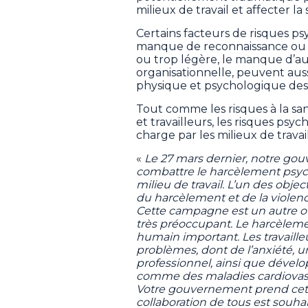
milieux de travail et affecter la 
Certains facteurs de risques ps
manque de reconnaissance ou d
ou trop légère, le manque d’a
organisationnelle, peuvent aussi 
physique et psychologique des t
Tout comme les risques à la sant
et travailleurs, les risques psych
charge par les milieux de travail
«
Le 27 mars dernier, notre gouve
combattre le harcèlement psych
milieu de travail. L’un des objecti
du harcèlement et de la violence
Cette campagne est un autre out
très préoccupant. Le harcèle
humain important. Les travailleu
problèmes, dont de l’anxiété, 
professionnel, ainsi que dével
comme des maladies cardiovasc
Votre gouvernement prend cette 
collaboration de tous est souhai