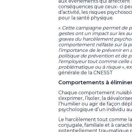
aux événements qui affectent l
conséquences que ceux- ci peu
d’activité, les risques psychoso
pour la santé physique.
«
Cette campagne permet de pr
gestes ont un impact sur les aut
graves du harcèlement psycholo
comportement néfaste sur la per
l’importance de le prévenir en
politique de prévention et de 
l’employeur tout comme celle d
problématique ou à risque
», e
générale de la CNESST
Comportements à éliminer 
Chaque comportement nuisible
s’exprimer, l’isoler, la dévalorise
l’humilier ou agir de façon dépl
psychologique d’un individu au tr
Le harcèlement tout comme la v
conjugale, familiale et à caract
potentiellement traumatique 