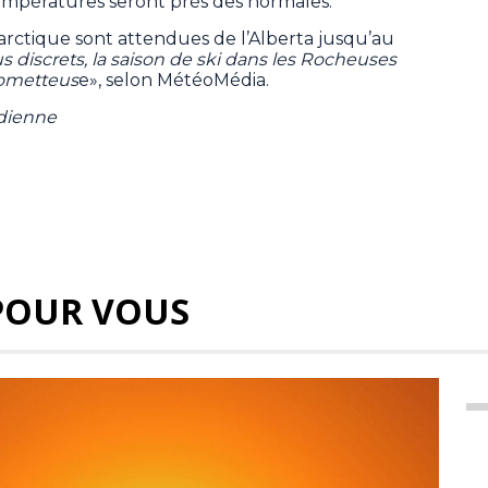
empératures seront près des normales.
rctique sont attendues de l’Alberta jusqu’au
 discrets, la saison de ski dans les Rocheuses
rometteus
e», selon MétéoMédia.
adienne
POUR VOUS