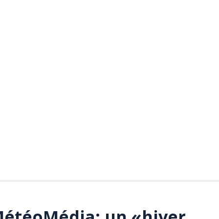
MétéoMédia: un «hiver