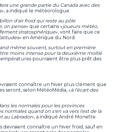
era une grande partie du Canada avec des
s
», a indiqué le météorologue.
billon d'air froid qui reste au pôle
e, on pense
» que certains «
joueurs météo,
fement stratosphérique
», vont faire que ce
latitudes
» en Amérique du Nord.
quand même souvent, surtout en première
it être moins intense pour la deuxième moitié
s températures pourraient être plus prêt des
devraient connaître un hiver plus clément que
lles seront, selon MétéoMédia, «
à l’écart des
ans les normales pour les provinces
normales quand on s'en va vers l'est de la
t au Labrador
», a indiqué André Monette.
s devraient connaître un hiver froid, sauf en