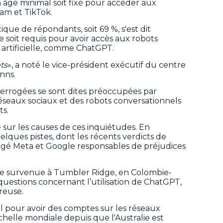
n âge minimal soit fixé pour accéder aux
ram et TikTok.
ue de répondants, soit 69 %, s'est dit
e soit requis pour avoir accès aux robots
 artificielle, comme ChatGPT.
ts
», a noté le vice-président exécutif du centre
nns.
errogées se sont dites préoccupées par
réseaux sociaux et des robots conversationnels
ts.
 sur les causes de ces inquiétudes. En
lques pistes, dont les récents verdicts de
ugé Meta et Google responsables de préjudices
erie survenue à Tumbler Ridge, en Colombie-
questions concernant l’utilisation de ChatGPT,
ireuse.
l pour avoir des comptes sur les réseaux
échelle mondiale depuis que l'Australie est