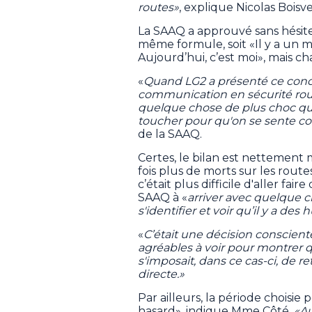
routes»
, explique Nicolas Boisv
La SAAQ a approuvé sans hésiter
même formule, soit «Il y a un m
Aujourd’hui, c’est moi», mais c
«
Quand LG2 a présenté ce conce
communication en sécurité routiè
quelque chose de plus choc qui 
toucher pour qu'on se sente c
de la SAAQ.
Certes, le bilan est nettement me
fois plus de morts sur les rout
c’était plus difficile d'aller fai
SAAQ à «
arriver avec quelque c
s'identifier et voir qu’il y a des
«
C’était une décision conscient
agréables à voir pour montrer q
s'imposait, dans ce cas-ci, de r
directe.»
Par ailleurs, la période choisi
hasard», indique Mme Côté.
«Au