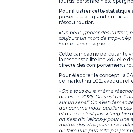
lourds: personne n’est épargné
Pour illustrer cette statistique
présentée au grand public au 
réseau routier.
«
On peut ignorer des chiffres, 
toujours un mort de trop»
, dép
Serge Lamontagne.
Cette campagne percutante vise 
la responsabilité individuelle
directe des comportements rout
Pour élaborer le concept, la S
de marketing LG2, avec qui elle
«
On a tous eu la même réaction 
décès en 2025. On s'est dit: "mon
aucun sens!" On s’est demandé
qui, comme nous, oublient ces 
et que ce n'est pas si tangible q
on s’est dit: "allons-y pour une
mettre des visages sur ces décès
de faire une publicité par jour 