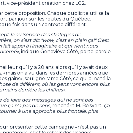
ert, vice-président création chez LG2.
 cette proposition. Chaque publicité utilise la
ort par jour sur les routes du Québec.
haque fois dans un contexte différent.
pt-là au Service des stratégies de
re, on s’est dit: "wow, c’est en plein ça!" C’est
fait appel à l'imaginaire et qui vient nous
oncerné»,
indique Geneviève Côté, porte-parole
illeur qu’il y a 20 ans, alors qu’il y avait deux
es, «mais on a vu dans les dernières années que
re des gains», souligne Mme Côté, ce qui a incité la
hose de différent, où les gens vont encore plus
 humains derrière les chiffres».
e de faire des messages qui ne sont pas
ue ça n'a pas de sens
, renchérit M. Boisvert.
Ça
etourner à une approche plus frontale, plus
e pour présenter cette campagne «n’est pas un
 printemps, c'est le retour des usagers