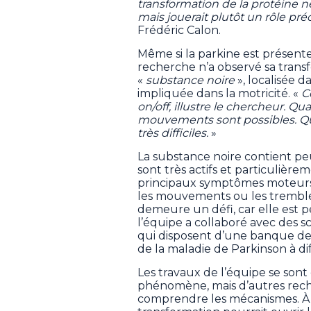
transformation de la protéine 
mais jouerait plutôt un rôle 
Frédéric Calon.
Même si la parkine est présente
recherche n’a observé sa trans
«
substance noire
», localisée 
impliquée dans la motricité. «
Ce
on/off, illustre le chercheur. Q
mouvements sont possibles. Qua
très difficiles.
»
La substance noire contient p
sont très actifs et particulière
principaux symptômes moteurs 
les mouvements ou les tremble
demeure un défi, car elle est pet
l’équipe a collaboré avec des s
qui disposent d’une banque de
de la maladie de Parkinson à di
Les travaux de l’équipe se sont
phénomène, mais d’autres rech
comprendre les mécanismes. À