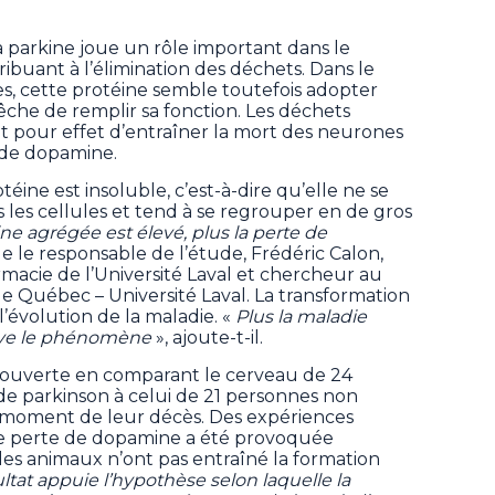
 parkine joue un rôle important dans le
ibuant à l’élimination des déchets. Dans le
s, cette protéine semble toutefois adopter
che de remplir sa fonction. Les déchets
it pour effet d’entraîner la mort des neurones
 de dopamine.
éine est insoluble, c’est-à-dire qu’elle ne se
les cellules et tend à se regrouper en de gros
ine agrégée est élevé, plus la perte de
ue le responsable de l’étude, Frédéric Calon,
macie de l’Université Laval et chercheur au
 Québec – Université Laval. La transformation
 l’évolution de la maladie. «
Plus la maladie
rve le phénomène
», ajoute-t-il.
écouverte en comparant le cerveau de 24
e parkinson à celui de 21 personnes non
u moment de leur décès. Des expériences
ne perte de dopamine a été provoquée
les animaux n’ont pas entraîné la formation
ltat appuie l’hypothèse selon laquelle la