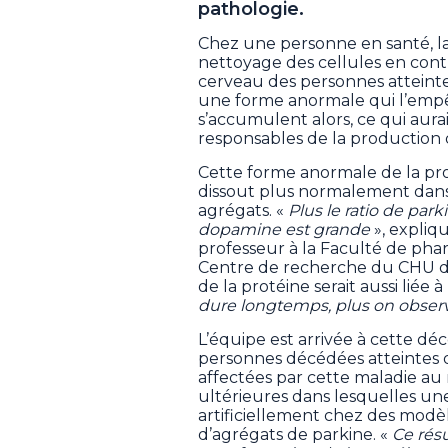
pathologie.
Chez une personne en santé, la
nettoyage des cellules en contr
cerveau des personnes atteinte
une forme anormale qui l’empê
s’accumulent alors, ce qui aura
responsables de la production
Cette forme anormale de la prot
dissout plus normalement dans 
agrégats. «
Plus le ratio de park
dopamine est grande
», expliq
professeur à la Faculté de phar
Centre de recherche du CHU de
de la protéine serait aussi liée à
dure longtemps, plus on obse
L’équipe est arrivée à cette d
personnes décédées atteintes d
affectées par cette maladie a
ultérieures dans lesquelles u
artificiellement chez des modè
d’agrégats de parkine. «
Ce résu