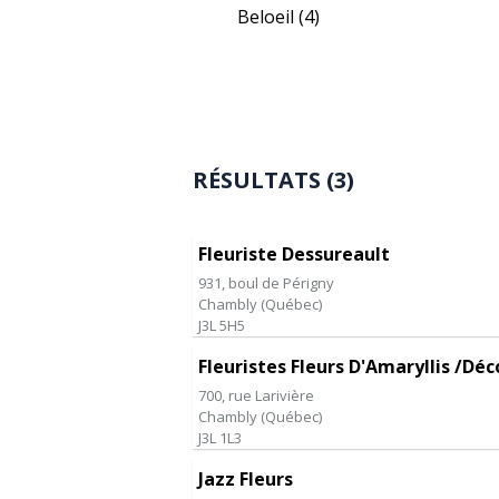
Beloeil
(4)
RÉSULTATS (3)
Fleuriste Dessureault
931, boul de Périgny
Chambly
(
Québec
)
J3L 5H5
Fleuristes Fleurs D'Amaryllis /Dé
700, rue Larivière
Chambly
(
Québec
)
J3L 1L3
Jazz Fleurs