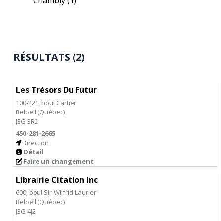
Chambly
(1)
RÉSULTATS (2)
Les Trésors Du Futur
100-221, boul Cartier
Beloeil
(
Québec
)
J3G 3R2
450-281-2665
Direction
Détail
Faire un changement
Librairie Citation Inc
600, boul Sir-Wilfrid-Laurier
Beloeil
(
Québec
)
J3G 4J2