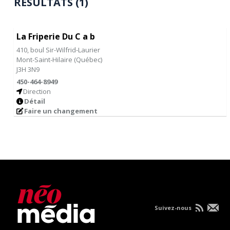
RÉSULTATS (1)
La Friperie Du C a b
410, boul Sir-Wilfrid-Laurier
Mont-Saint-Hilaire
(
Québec
)
J3H 3N9
450-464-8949
Direction
Détail
Faire un changement
Suivez-nous