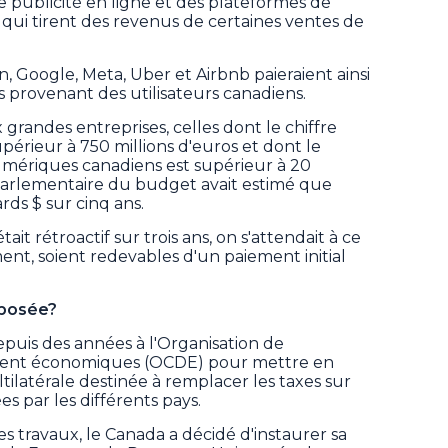
e publicité en ligne et des plateformes de
s qui tirent des revenus de certaines ventes de
Google, Meta, Uber et Airbnb paieraient ainsi
 provenant des utilisateurs canadiens.
 grandes entreprises, celles dont le chiffre
upérieur à 750 millions d'euros et dont le
 numériques canadiens est supérieur à 20
r parlementaire du budget avait estimé que
ards $ sur cinq ans.
t rétroactif sur trois ans, on s'attendait à ce
ment, soient redevables d'un paiement initial
imposée?
epuis des années à l'Organisation de
ment économiques (OCDE) pour mettre en
ilatérale destinée à remplacer les taxes sur
s par les différents pays.
es travaux, le Canada a décidé d'instaurer sa