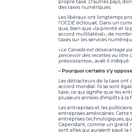
propre taxe. D'autres pays, do
des taxes numériques.
Les libéraux ont longtemps prom
l'OCDE échouait. Dans un com
que, bien que «la priorité et l
accord multilatéral», de nombr
taxes sur les services numériqu
«
Le Canada est désavantagé par
percevoir des recettes au titre 
préexistantes
», avait-il indiqué.
– Pourquoi certains s'y oppose
Les détracteurs de la taxe ont 
accord mondial. Ils se sont éga
taxe, ce qui signifie que les en
plusieurs années d'impôts à la fo
Les entreprises et les politiciens
entreprises américaines. Cette t
entreprises technologiques, que
Cependant, comme un grand nom
sont elles qui auraient payé la