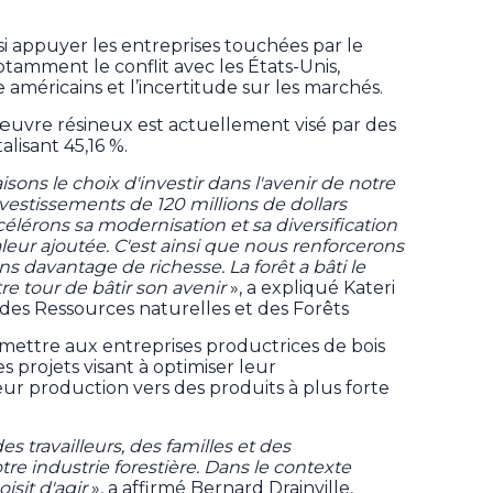
 appuyer les entreprises touchées par le
tamment le conflit avec les États-Unis,
 américains et l’incertitude sur les marchés.
œuvre résineux est actuellement visé par des
lisant 45,16 %.
isons le choix d'investir dans l'avenir de notre
nvestissements de 120 millions de dollars
célérons sa modernisation et sa diversification
aleur ajoutée. C'est ainsi que nous renforcerons
s davantage de richesse. La forêt a bâti le
re tour de bâtir son avenir
», a expliqué Kateri
des Ressources naturelles et des Forêts
ttre aux entreprises productrices de bois
s projets visant à optimiser leur
leur production vers des produits à plus forte
des travailleurs, des familles et des
e industrie forestière. Dans le contexte
isit d'agir
», a affirmé Bernard Drainville,