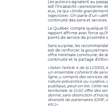
Les auteurs signalent au pass
soit l’incapacité «
persistante
» d
eux, ce qui «
limite grandement 
trajectoire
». On parle d’un «
déf
continuité des soins et services.
Le Québec compte quelque 500 C
rapport affirme avec force qu’i
points de service de proximité su
Sans surprise, les recommandat
soit de renforcer la gouvernance 
offre minimale commune; de simpl
continuité et le partage d’info
«
Selon l’article 4 de la LGSSSS,
un ensemble cohérent de serv
ligne, y compris des services de
nature préventive ou curative, 
publique, peut-on lire. Cette r
territoriale: le CLSC offre des s
donné, sans distinction d’inscri
diversité de partenaires (GMF
etc.)
.»