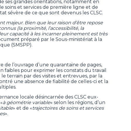
de ses grandes orientations, notamment en
e soins et services de première ligne et de
tat sévère de ce que sont devenus les CLSC.
nt majeur. Bien que leur raison d’être repose
nus (la proximité, l’accessibilité, la
), leur capacité à les incarner pleinement est très
document préparé par le Sous-ministériat à la
ique (SMSPP).
re de l’ouvrage d’une quarantaine de pages,
n faibles pour exprimer les constats du travail
le terrain par des visites et entrevues, par la
tré une absence de fiabilité de celles-ci et la
tiples.
vernance locale désincarnée des CLSC eux-
 «
à géométrie variable
» selon les régions, d’un
itable
» et de «
trajectoires de soins et services
es
».