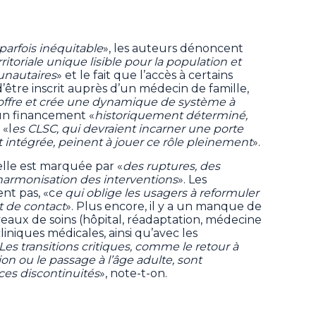
parfois inéquitable
», les auteurs dénoncent
ritoriale unique lisible pour la population et
unautaires
» et le fait que l’accès à certains
 d’être inscrit auprès d’un médecin de famille,
 l’offre et crée une dynamique de système à
 un financement «
historiquement déterminé,
 «l
es CLSC, qui devraient incarner une porte
 intégrée, peinent à jouer ce rôle pleinement
».
 elle est marquée par «
des ruptures, des
armonisation des interventions
». Les
ent pas, «c
e qui oblige les usagers à reformuler
 de contact
». Plus encore, il y a un manque de
veaux de soins (hôpital, réadaptation, médecine
liniques médicales, ainsi qu’avec les
Les transitions critiques, comme le retour à
on ou le passage à l’âge adulte, sont
ces discontinuités
», note-t-on.