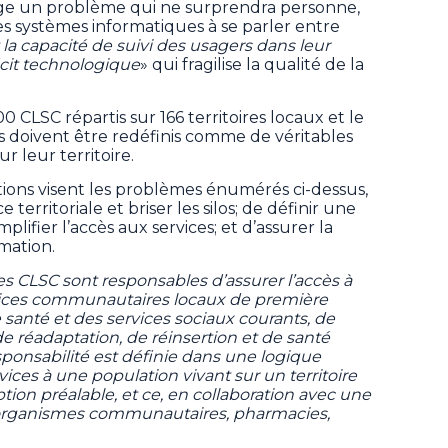
age un problème qui ne surprendra personne,
es systèmes informatiques à se parler entre
la capacité de suivi des usagers dans leur
icit technologique
» qui fragilise la qualité de la
LSC répartis sur 166 territoires locaux et le
ls doivent être redéfinis comme de véritables
r leur territoire.
ions visent les problèmes énumérés ci-dessus,
territoriale et briser les silos; de définir une
ifier l’accès aux services; et d’assurer la
rmation.
 les CLSC sont responsables d’assurer l’accès à
ices communautaires locaux de première
 santé et des services sociaux courants, de
de réadaptation, de réinsertion et de santé
esponsabilité est définie dans une logique
ervices à une population vivant sur un territoire
ption préalable, et ce, en collaboration avec une
, organismes communautaires, pharmacies,