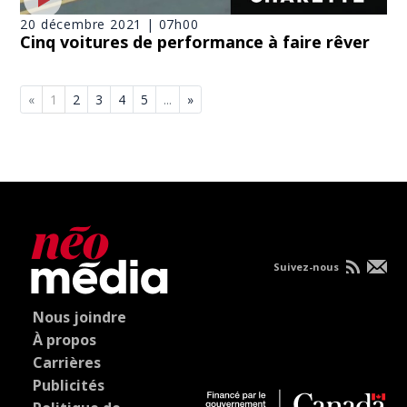
20 décembre 2021 | 07h00
Cinq voitures de performance à faire rêver
«
1
2
3
4
5
...
»
Suivez-nous
Nous joindre
À propos
Carrières
Publicités